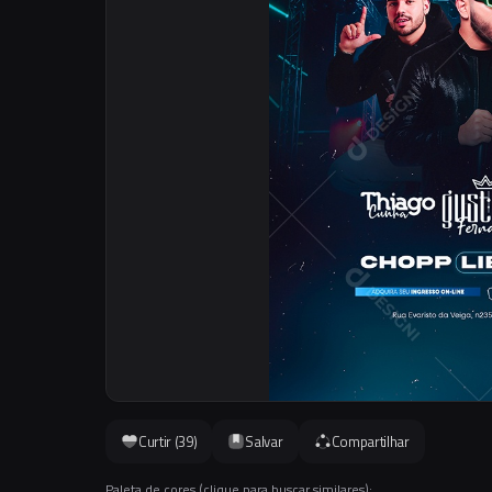
Curtir (
39
)
Salvar
Compartilhar
Paleta de cores (clique para buscar similares):