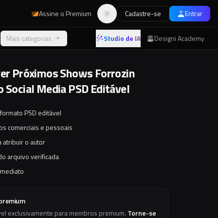
Assine o Premium
Cadastre-se
Entrar
Alternar tema
Mais categorias
Studio de IA
Designi Academy
yer Próximos Shows Forrozin
o Social Media PSD Editável
 formato PSD editável
tos comerciais e pessoais
 atribuir o autor
o arquivo verificada
imediato
 premium
vel exclusivamente para membros premium.
Torne-se