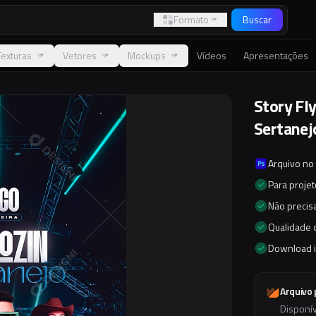
Formato
Buscar
Texturas
Vetores
Mockups
Vídeos
Apresentações
Story Fl
Sertanej
Arquivo no
Para proje
Não precisa
Qualidade d
Download 
Arquivo
Disponí