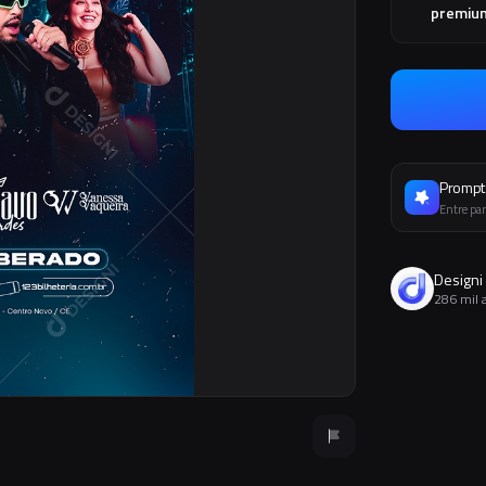
premiu
Prompt 
Entre par
Designi
286 mil 