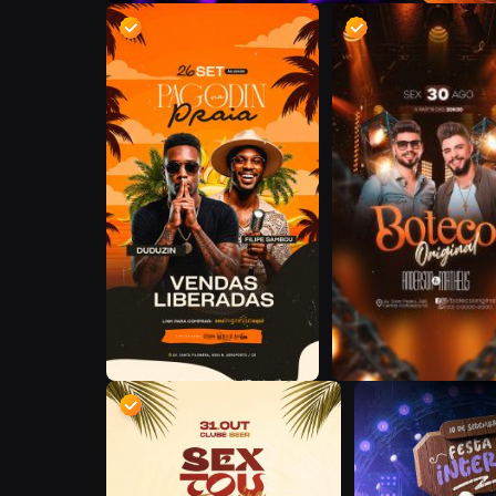
D
D
D