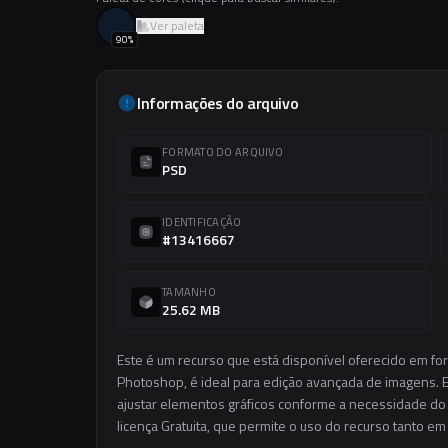
Ver paleta
90
%
Informações do arquivo
FORMATO DO ARQUIVO
PSD
IDENTIFICAÇÃO
#13416667
TAMANHO
25.62 MB
Este é um recurso que está disponível oferecido em fo
Photoshop, é ideal para edição avançada de imagens. El
ajustar elementos gráficos conforme a necessidade do s
licença Gratuita, que permite o uso do recurso tanto e