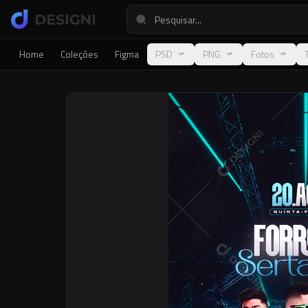
Home
Coleções
Figma
PSD
PNG
Fotos