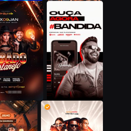
D
B
D
D