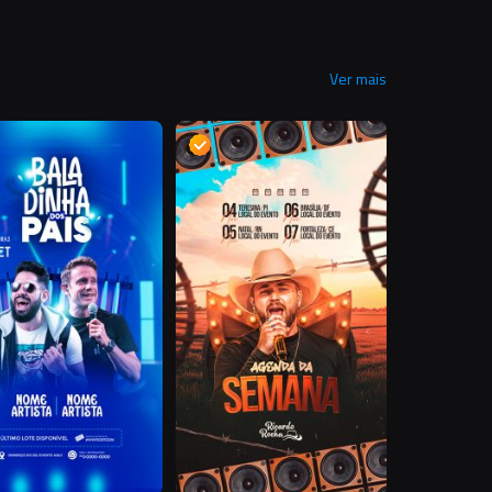
Ver mais
R
D