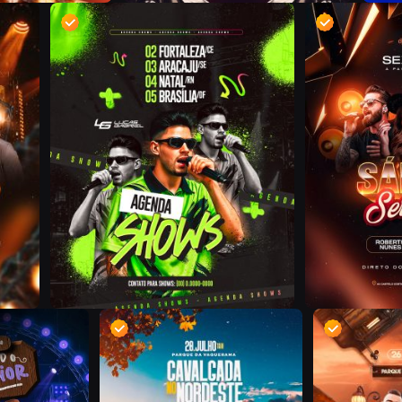
D
S
D