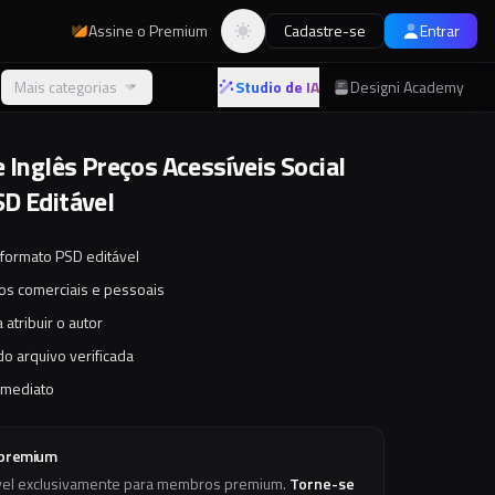
Assine o Premium
Cadastre-se
Entrar
Alternar tema
Mais categorias
Studio de IA
Designi Academy
 Inglês Preços Acessíveis Social
D Editável
 formato PSD editável
tos comerciais e pessoais
 atribuir o autor
o arquivo verificada
imediato
 premium
vel exclusivamente para membros premium.
Torne-se