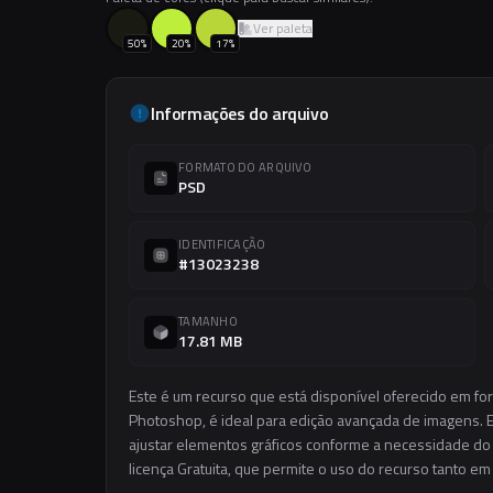
Ver paleta
50
%
20
%
17
%
Informações do arquivo
FORMATO DO ARQUIVO
PSD
IDENTIFICAÇÃO
#13023238
TAMANHO
17.81 MB
Este é um recurso que está disponível oferecido em fo
Photoshop, é ideal para edição avançada de imagens. El
ajustar elementos gráficos conforme a necessidade do s
licença Gratuita, que permite o uso do recurso tanto e