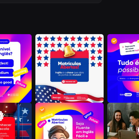
D
S
R
D