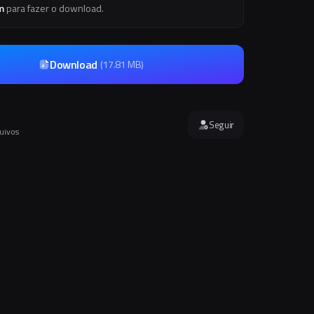
m
para fazer o download.
Download
(
17.81 MB
)
Seguir
quivos