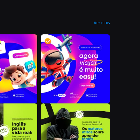
Ver mais
D
D
J
J