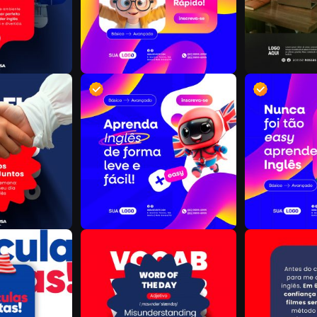
R
D
S
R