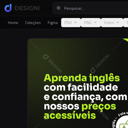
Home
Coleções
Figma
PSD
PNG
Fotos