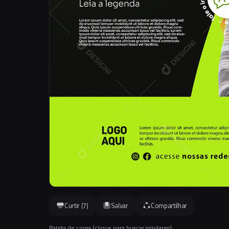
Curtir (
7
)
Salvar
Compartilhar
Paleta de cores (clique para buscar similares):