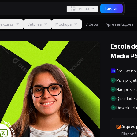
Formato
Buscar
Texturas
Vetores
Mockups
Vídeos
Apresentações
Escola de
Media PS
Arquivo no
Para proje
Não precisa
Qualidade d
Download 
Arquivo
Disponí