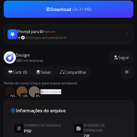
Download
(
24.31 MB
)
Prompt para IA
Premium
Entre para ver o prompt de IA
+
Designi
Seguir
286 mil arquivos
Curtir (
0
)
Salvar
Compartilhar
Paleta de cores (clique para buscar similares):
Ver paleta
75
%
12
%
8
%
Informações do arquivo
FORMATO DO ARQUIVO
EXTENSÃO DE
PSD
DOWNLOAD
ZIP