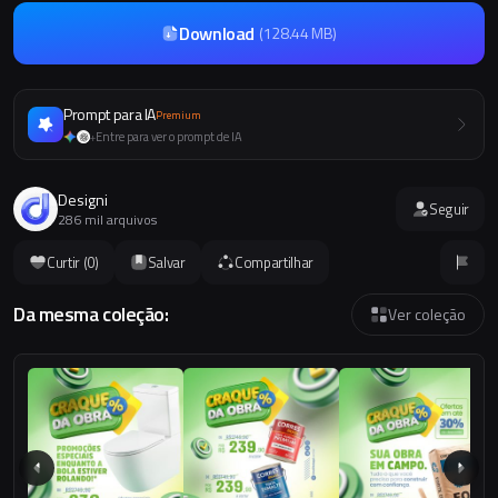
Download
(
128.44 MB
)
Prompt para IA
Premium
Entre para ver o prompt de IA
+
Designi
Seguir
286 mil arquivos
Curtir (
0
)
Salvar
Compartilhar
Da mesma coleção:
Ver coleção