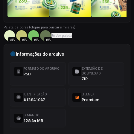
Paleta de cores (clique para buscar similares):
Ver paleta
48
%
19
%
10
%
10
%
Informações do arquivo
FORMATO DO ARQUIVO
EXTENSÃO DE
PSD
DOWNLOAD
ZIP
IDENTIFICAÇÃO
LICENÇA
#13841047
Premium
TAMANHO
128.44 MB