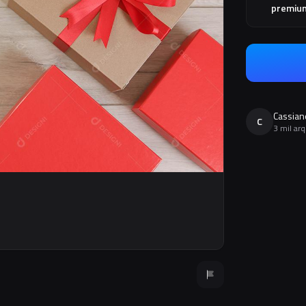
premiu
Cassian
C
3 mil ar