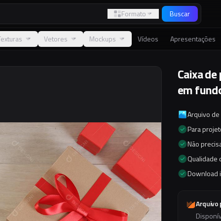
Formato
Buscar
Texturas
Vetores
Mockups
Vídeos
Apresentações
Caixa de
em fundo
Arquivo de
Para proje
Não precisa
Qualidade d
Download 
Arquivo
Disponí