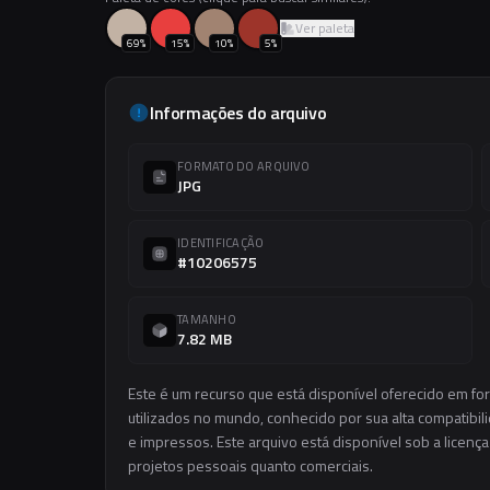
Ver paleta
69
%
15
%
10
%
5
%
Informações do arquivo
FORMATO DO ARQUIVO
JPG
IDENTIFICAÇÃO
#10206575
TAMANHO
7.82 MB
Este é um recurso que está disponível oferecido em f
utilizados no mundo, conhecido por sua alta compatibilid
e impressos. Este arquivo está disponível sob a licença
projetos pessoais quanto comerciais.