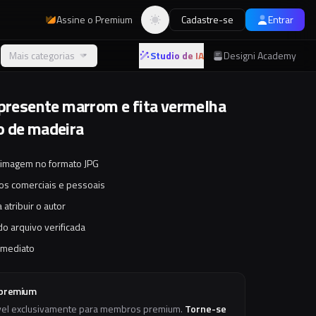
Assine o Premium
Cadastre-se
Entrar
Alternar tema
Mais categorias
Studio de IA
Designi Academy
 presente marrom e fita vermelha
 de madeira
 imagem no formato JPG
tos comerciais e pessoais
 atribuir o autor
o arquivo verificada
imediato
 premium
vel exclusivamente para membros premium.
Torne-se