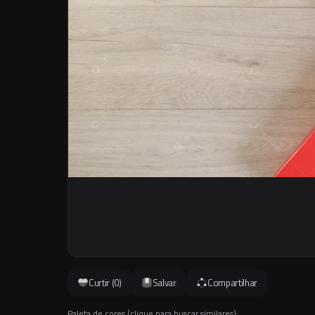
Curtir (
0
)
Salvar
Compartilhar
Paleta de cores (clique para buscar similares):