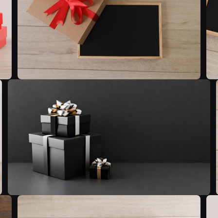
P
C
C