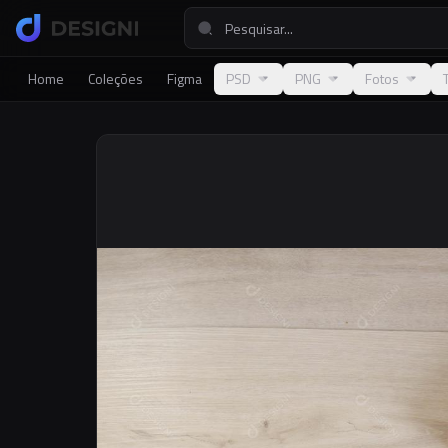
Home
Coleções
Figma
PSD
PNG
Fotos