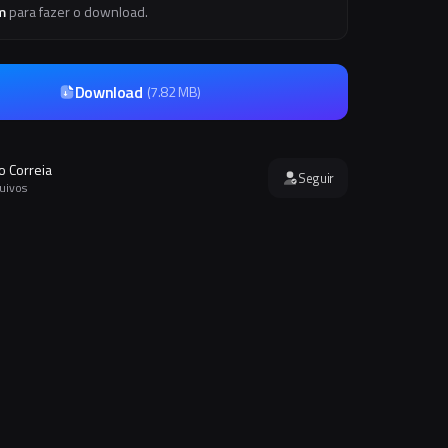
m
para fazer o download.
Download
(
7.82 MB
)
o Correia
Seguir
quivos