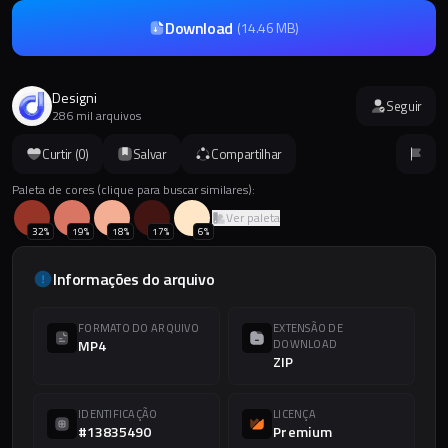
Download
(
14.46 MB
)
Designi
Seguir
286 mil arquivos
Curtir (
0
)
Salvar
Compartilhar
Paleta de cores (clique para buscar similares):
Ver paleta
32
%
19
%
18
%
17
%
6
%
Informações do arquivo
FORMATO DO ARQUIVO
EXTENSÃO DE
MP4
DOWNLOAD
ZIP
IDENTIFICAÇÃO
LICENÇA
#13835490
Premium