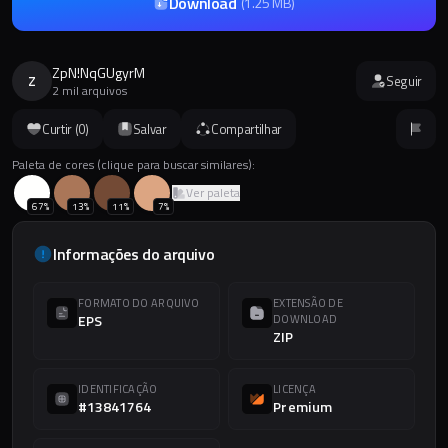
Download
(
1.25 MB
)
ZpN!NqGUgyrM
Z
Seguir
2 mil arquivos
Curtir (
0
)
Salvar
Compartilhar
Paleta de cores (clique para buscar similares):
Ver paleta
67
%
13
%
11
%
7
%
Informações do arquivo
FORMATO DO ARQUIVO
EXTENSÃO DE
EPS
DOWNLOAD
ZIP
IDENTIFICAÇÃO
LICENÇA
#13841764
Premium