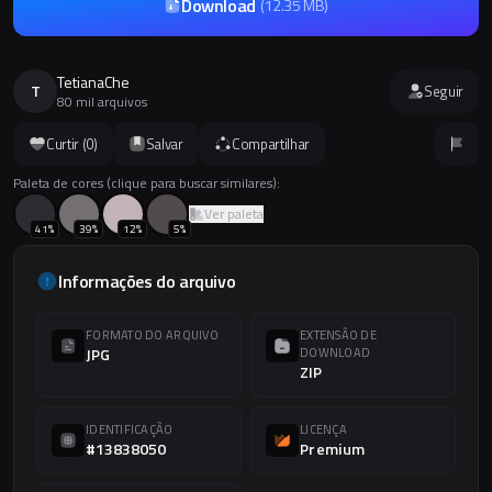
Download
(
12.35 MB
)
TetianaChe
T
Seguir
80 mil arquivos
Curtir (
0
)
Salvar
Compartilhar
Paleta de cores (clique para buscar similares):
Ver paleta
41
%
39
%
12
%
5
%
Informações do arquivo
FORMATO DO ARQUIVO
EXTENSÃO DE
JPG
DOWNLOAD
ZIP
IDENTIFICAÇÃO
LICENÇA
#13838050
Premium