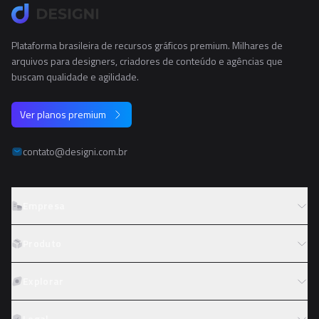
Plataforma brasileira de recursos gráficos premium. Milhares de
arquivos para designers, criadores de conteúdo e agências que
buscam qualidade e agilidade.
Ver planos premium
contato@designi.com.br
Empresa
Sobre o Designi
Produto
Contato
Preços
Explorar
Trabalhe conosco
Tipos de licença
Colaboradores
Fotos
Legal