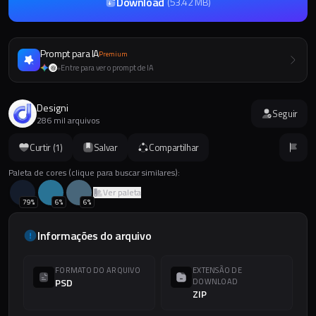
Download
(
53.42 MB
)
Prompt para IA
Premium
Entre para ver o prompt de IA
+
Designi
Seguir
286 mil arquivos
Curtir (
1
)
Salvar
Compartilhar
Paleta de cores (clique para buscar similares):
Ver paleta
79
%
6
%
6
%
Informações do arquivo
FORMATO DO ARQUIVO
EXTENSÃO DE
PSD
DOWNLOAD
ZIP