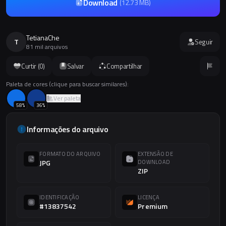
Download
(
12.73 MB
)
TetianaChe
T
Seguir
81 mil arquivos
Curtir (
0
)
Salvar
Compartilhar
Paleta de cores (clique para buscar similares):
Ver paleta
58
%
36
%
Informações do arquivo
FORMATO DO ARQUIVO
EXTENSÃO DE
JPG
DOWNLOAD
ZIP
IDENTIFICAÇÃO
LICENÇA
#13837542
Premium