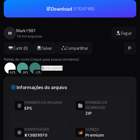
Download
(
770.67 KB
)
Mark1987
M
Seguir
16 mil arquivos
Curtir (
0
)
Salvar
Compartilhar
Paleta de cores (clique para buscar similares):
Ver paleta
62
%
26
%
12
%
Informações do arquivo
FORMATO DO ARQUIVO
EXTENSÃO DE
EPS
DOWNLOAD
ZIP
IDENTIFICAÇÃO
LICENÇA
#13839970
Premium