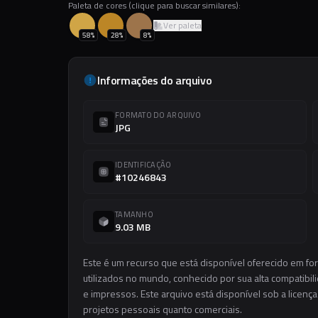
Paleta de cores (clique para buscar similares):
Ver paleta
58
%
28
%
8
%
Informações do arquivo
FORMATO DO ARQUIVO
JPG
IDENTIFICAÇÃO
#10246843
TAMANHO
9.03 MB
Este é um recurso que está disponível oferecido em f
utilizados no mundo, conhecido por sua alta compatibilid
e impressos. Este arquivo está disponível sob a licença
projetos pessoais quanto comerciais.