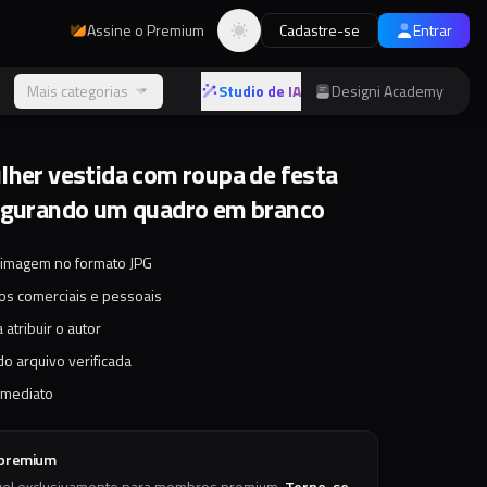
Assine o Premium
Cadastre-se
Entrar
Alternar tema
s
Mais categorias
Studio de IA
Designi Academy
lher vestida com roupa de festa
egurando um quadro em branco
 imagem no formato JPG
tos comerciais e pessoais
 atribuir o autor
o arquivo verificada
imediato
 premium
vel exclusivamente para membros premium.
Torne-se