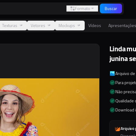
Formato
Buscar
Texturas
Vetores
Mockups
Vídeos
Apresentaçõe
Linda mu
junina s
Arquivo de
Para proje
Não precisa
Qualidade d
Download 
Arquivo
Disponí