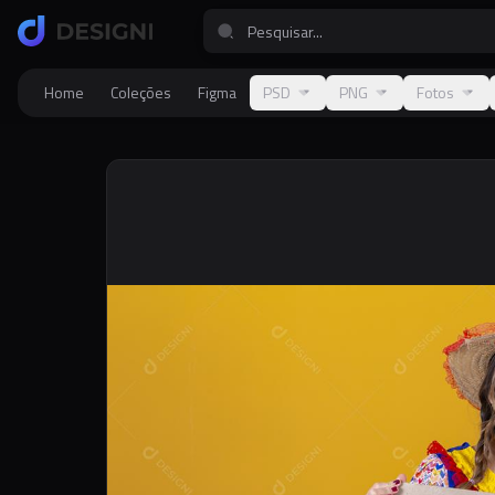
Home
Coleções
Figma
PSD
PNG
Fotos