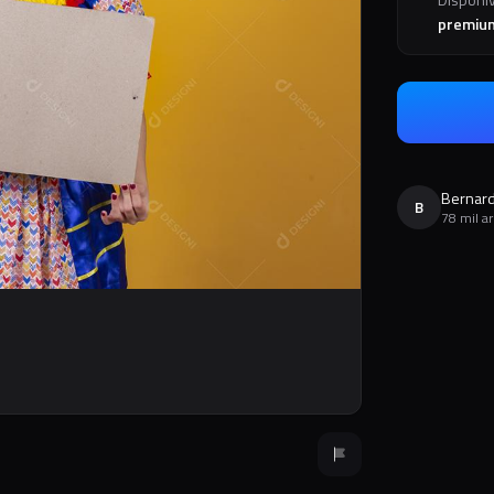
premiu
Bernard
B
78 mil a