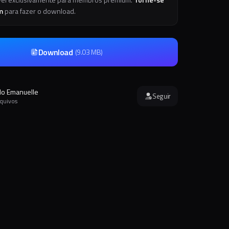
m
para fazer o download.
Download
(
9.03 MB
)
o Emanuelle
Seguir
rquivos