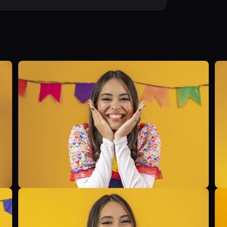
B
B
B