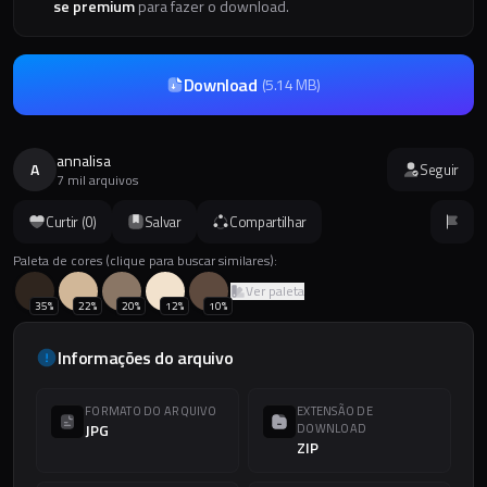
se premium
para fazer o download.
Download
(
5.14 MB
)
annalisa
A
Seguir
7 mil arquivos
Curtir (
0
)
Salvar
Compartilhar
Paleta de cores (clique para buscar similares):
Ver paleta
35
%
22
%
20
%
12
%
10
%
Informações do arquivo
FORMATO DO ARQUIVO
EXTENSÃO DE
JPG
DOWNLOAD
ZIP