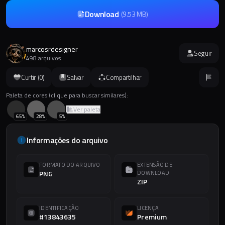
Download
(
9.53 MB
)
marcosrdesigner
Seguir
498 arquivos
Curtir (
0
)
Salvar
Compartilhar
Paleta de cores (clique para buscar similares):
Ver paleta
65
%
28
%
5
%
Informações do arquivo
FORMATO DO ARQUIVO
EXTENSÃO DE
PNG
DOWNLOAD
ZIP
IDENTIFICAÇÃO
LICENÇA
#13843635
Premium