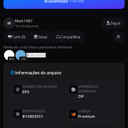
Download
(
1.64 MB
)
Mark1987
M
Seguir
16 mil arquivos
Curtir (
0
)
Salvar
Compartilhar
Paleta de cores (clique para buscar similares):
Ver paleta
85
%
12
%
Informações do arquivo
FORMATO DO ARQUIVO
EXTENSÃO DE
EPS
DOWNLOAD
ZIP
IDENTIFICAÇÃO
LICENÇA
#13839251
Premium