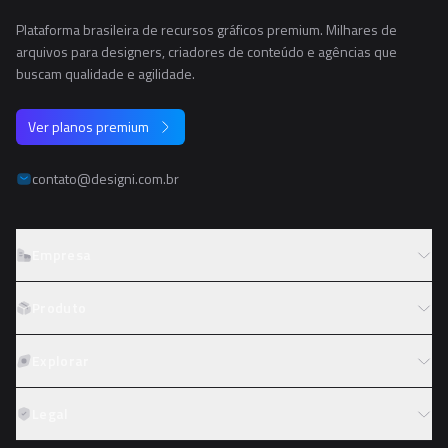
Plataforma brasileira de recursos gráficos premium. Milhares de
arquivos para designers, criadores de conteúdo e agências que
buscam qualidade e agilidade.
Ver planos premium
contato@designi.com.br
Empresa
Sobre o Designi
Produto
Contato
Preços
Explorar
Trabalhe conosco
Tipos de licença
Colaboradores
Fotos
Legal
Reembolso
Programa de afiliados
PNGs