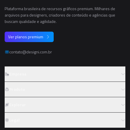
Plataforma brasileira de recursos gráficos premium. Milhares de
arquivos para designers, criadores de conteúdo e agências que
buscam qualidade e agilidade.
Ver planos premium
contato@designi.com.br
Empresa
Sobre o Designi
Produto
Contato
Preços
Explorar
Trabalhe conosco
Tipos de licença
Colaboradores
Fotos
Legal
Reembolso
Programa de afiliados
PNGs