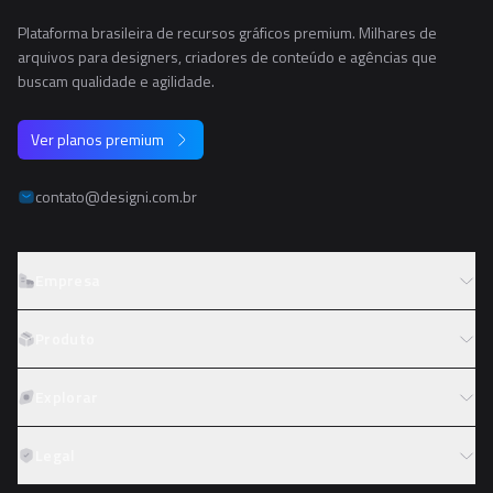
Plataforma brasileira de recursos gráficos premium. Milhares de
arquivos para designers, criadores de conteúdo e agências que
buscam qualidade e agilidade.
Ver planos premium
contato@designi.com.br
Empresa
Sobre o Designi
Produto
Contato
Preços
Explorar
Trabalhe conosco
Tipos de licença
Colaboradores
Fotos
Legal
Reembolso
Programa de afiliados
PNGs