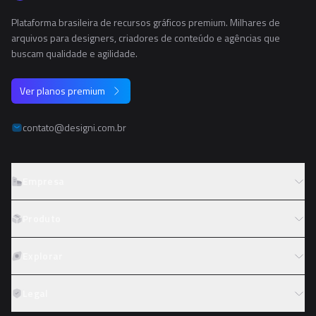
Plataforma brasileira de recursos gráficos premium. Milhares de
arquivos para designers, criadores de conteúdo e agências que
buscam qualidade e agilidade.
Ver planos premium
contato@designi.com.br
Empresa
Sobre o Designi
Produto
Contato
Preços
Explorar
Trabalhe conosco
Tipos de licença
Colaboradores
Fotos
Legal
Reembolso
Programa de afiliados
PNGs