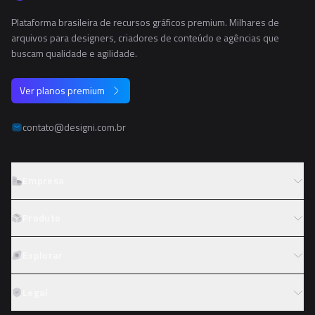
Plataforma brasileira de recursos gráficos premium. Milhares de
arquivos para designers, criadores de conteúdo e agências que
buscam qualidade e agilidade.
Ver planos premium
contato@designi.com.br
Empresa
Sobre o Designi
Produto
Contato
Preços
Explorar
Trabalhe conosco
Tipos de licença
Colaboradores
Fotos
Legal
Reembolso
Programa de afiliados
PNGs