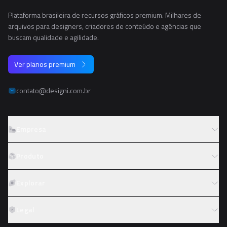
Plataforma brasileira de recursos gráficos premium. Milhares de
arquivos para designers, criadores de conteúdo e agências que
buscam qualidade e agilidade.
Ver planos premium
contato@designi.com.br
Empresa
Sobre o Designi
Produto
Contato
Preços
Explorar
Trabalhe conosco
Tipos de licença
Colaboradores
Fotos
Legal
Reembolso
Programa de afiliados
PNGs