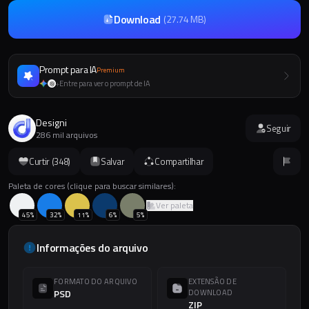
Download
(
27.74 MB
)
Prompt para IA
Premium
Entre para ver o prompt de IA
+
Designi
Seguir
286 mil arquivos
Curtir (
348
)
Salvar
Compartilhar
Paleta de cores (clique para buscar similares):
Ver paleta
45
%
32
%
11
%
6
%
5
%
Informações do arquivo
FORMATO DO ARQUIVO
EXTENSÃO DE
PSD
DOWNLOAD
ZIP