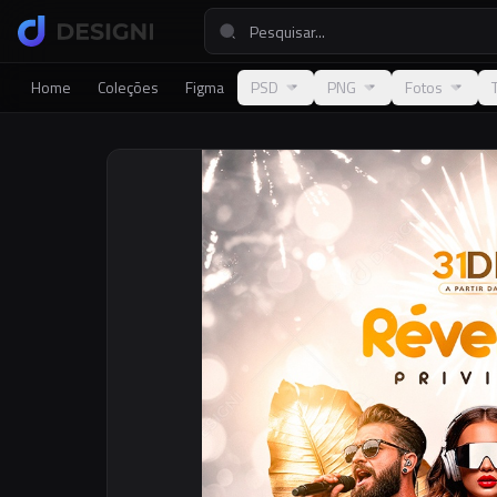
Home
Coleções
Figma
PSD
PNG
Fotos