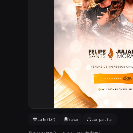
Curtir (
124
)
Salvar
Compartilhar
Paleta de cores (clique para buscar similares):