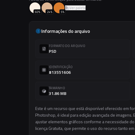
Ver paleta
60
%
24
%
5
%
Informações do arquivo
FORMATO DO ARQUIVO
PSD
IDENTIFICAÇÃO
#13551606
TAMANHO
31.86 MB
Este é um recurso que está disponível oferecido em fo
Photoshop, é ideal para edição avançada de imagens. El
ajustar elementos gráficos conforme a necessidade do s
licença Gratuita, que permite o uso do recurso tanto e