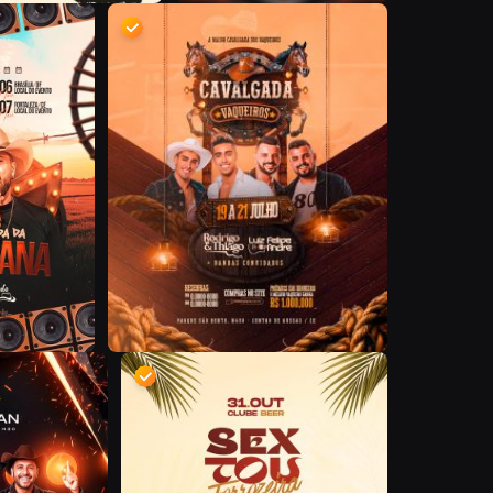
D
D
D
D