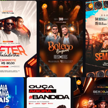
D
D
R
B