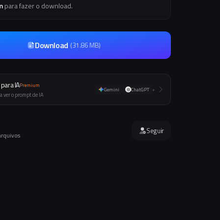
m
para fazer o download.
Download
(
31.86 MB
)
para IA
Premium
Gemini
ChatGPT
+
a ver o prompt de IA
Seguir
arquivos