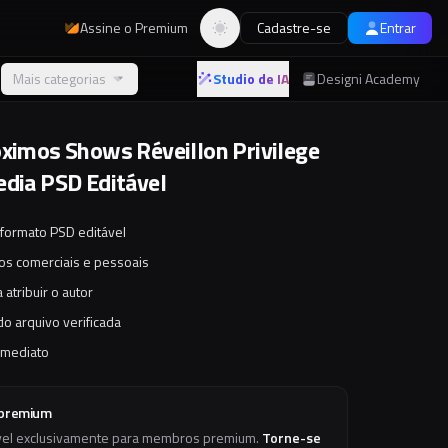
Assine o Premium
Cadastre-se
Entrar
Alternar tema
Mais categorias
Studio de IA
Designi Academy
óximos Shows Réveillon Privilege
edia PSD Editável
 formato PSD editável
tos comerciais e pessoais
 atribuir o autor
o arquivo verificada
imediato
 premium
vel exclusivamente para membros premium.
Torne-se