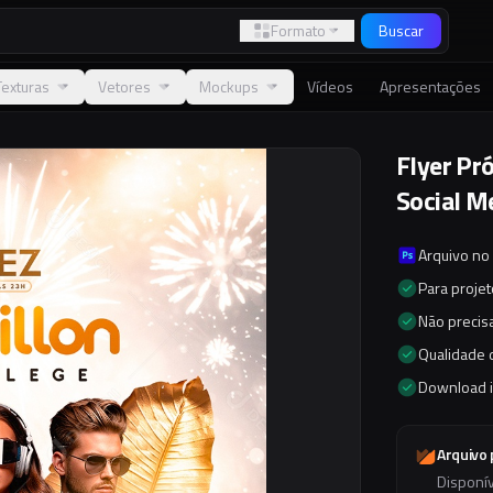
Formato
Buscar
Texturas
Vetores
Mockups
Vídeos
Apresentações
Flyer Pr
Social M
Arquivo no
Para proje
Não precisa
Qualidade d
Download 
Arquivo
Disponí