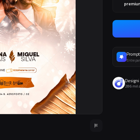
premiu
Prompt 
Entre par
Designi
286 mil 