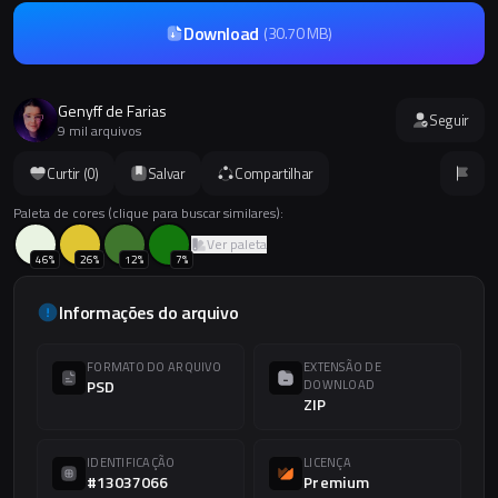
Download
(
30.70 MB
)
Genyff de Farias
Seguir
9 mil arquivos
Curtir (
0
)
Salvar
Compartilhar
Paleta de cores (clique para buscar similares):
Ver paleta
46
%
26
%
12
%
7
%
Informações do arquivo
FORMATO DO ARQUIVO
EXTENSÃO DE
PSD
DOWNLOAD
ZIP
IDENTIFICAÇÃO
LICENÇA
#13037066
Premium