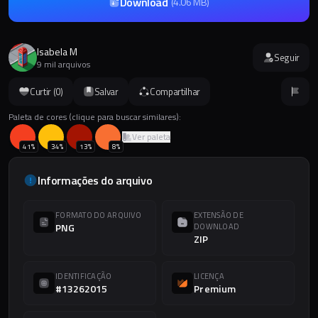
Download
(
4.06 MB
)
Isabela M
Seguir
9 mil arquivos
Curtir (
0
)
Salvar
Compartilhar
Paleta de cores (clique para buscar similares):
Ver paleta
41
%
34
%
13
%
8
%
Informações do arquivo
FORMATO DO ARQUIVO
EXTENSÃO DE
PNG
DOWNLOAD
ZIP
IDENTIFICAÇÃO
LICENÇA
#13262015
Premium