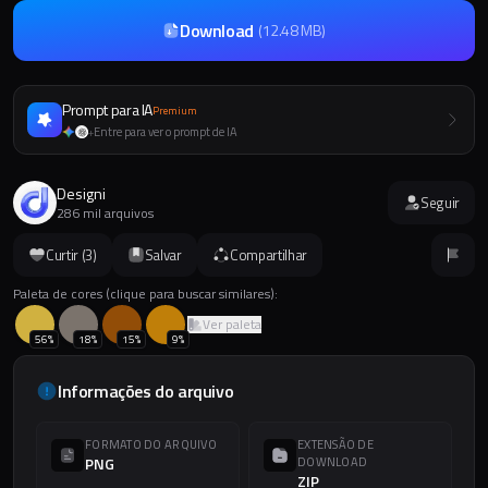
Download
(
12.48 MB
)
Prompt para IA
Premium
Entre para ver o prompt de IA
+
Designi
Seguir
286 mil arquivos
Curtir (
3
)
Salvar
Compartilhar
Paleta de cores (clique para buscar similares):
Ver paleta
56
%
18
%
15
%
9
%
Informações do arquivo
FORMATO DO ARQUIVO
EXTENSÃO DE
PNG
DOWNLOAD
ZIP