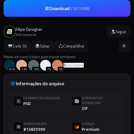
Download
(
18.15 MB
)
Filipe Designer
Seguir
496 arquivos
Curtir (
5
)
Salvar
Compartilhar
Paleta de cores (clique para buscar similares):
Ver paleta
61
%
13
%
10
%
7
%
5
%
Informações do arquivo
FORMATO DO ARQUIVO
EXTENSÃO DE
PSD
DOWNLOAD
ZIP
IDENTIFICAÇÃO
LICENÇA
#13835999
Premium