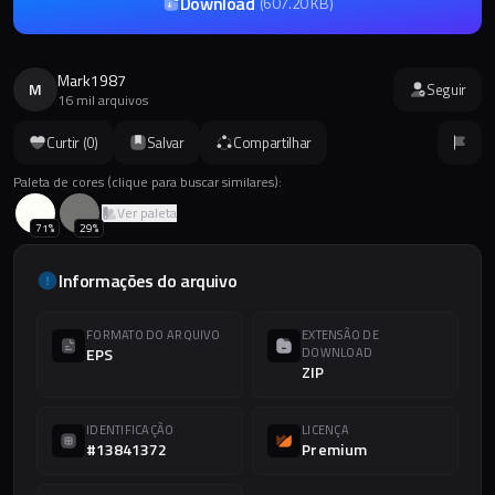
Download
(
607.20 KB
)
Mark1987
M
Seguir
16 mil arquivos
Curtir (
0
)
Salvar
Compartilhar
Paleta de cores (clique para buscar similares):
Ver paleta
71
%
29
%
Informações do arquivo
FORMATO DO ARQUIVO
EXTENSÃO DE
EPS
DOWNLOAD
ZIP
IDENTIFICAÇÃO
LICENÇA
#13841372
Premium