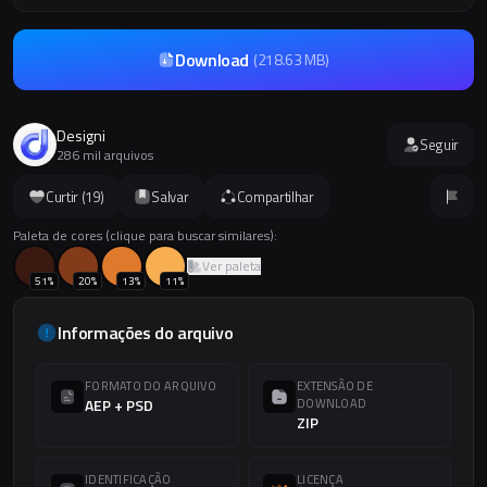
Download
(
218.63 MB
)
Designi
Seguir
286 mil arquivos
Curtir (
19
)
Salvar
Compartilhar
Paleta de cores (clique para buscar similares):
Ver paleta
51
%
20
%
13
%
11
%
Informações do arquivo
FORMATO DO ARQUIVO
EXTENSÃO DE
AEP + PSD
DOWNLOAD
ZIP
IDENTIFICAÇÃO
LICENÇA