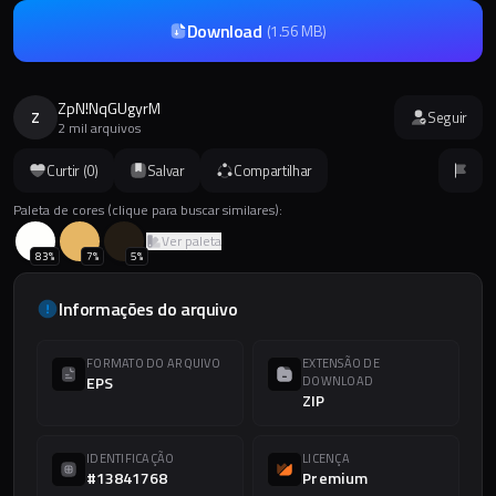
Download
(
1.56 MB
)
ZpN!NqGUgyrM
Z
Seguir
2 mil arquivos
Curtir (
0
)
Salvar
Compartilhar
Paleta de cores (clique para buscar similares):
Ver paleta
83
%
7
%
5
%
Informações do arquivo
FORMATO DO ARQUIVO
EXTENSÃO DE
EPS
DOWNLOAD
ZIP
IDENTIFICAÇÃO
LICENÇA
#13841768
Premium