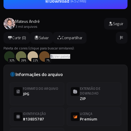
Download
(
4.52 MB
)
Mateus André
Seguir
3 mil arquivos
Curtir (
0
)
Salvar
Compartilhar
Paleta de cores (clique para buscar similares):
Ver paleta
32
%
29
%
22
%
7
%
Informações do arquivo
FORMATO DO ARQUIVO
EXTENSÃO DE
JPG
DOWNLOAD
ZIP
IDENTIFICAÇÃO
LICENÇA
#13835787
Premium