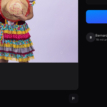
Bernard
B
78 mil a