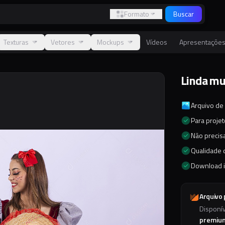
Formato
Buscar
Texturas
Vetores
Mockups
Vídeos
Apresentaçõe
Linda mu
Arquivo de
Para proje
Não precisa
Qualidade d
Download 
Arquivo
Disponí
premiu