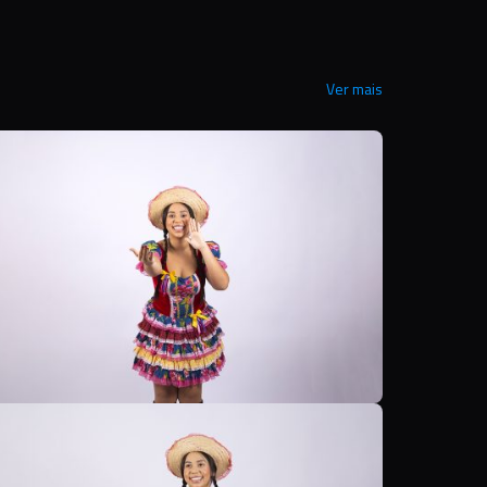
Ver mais
B
B