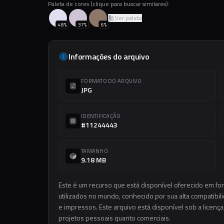
Paleta de cores (clique para buscar similares):
Ver paleta
48
%
37
%
6
%
Informações do arquivo
FORMATO DO ARQUIVO
JPG
IDENTIFICAÇÃO
#11244443
TAMANHO
9.18 MB
Este é um recurso que está disponível oferecido em f
utilizados no mundo, conhecido por sua alta compatibilid
e impressos. Este arquivo está disponível sob a licença
projetos pessoais quanto comerciais.