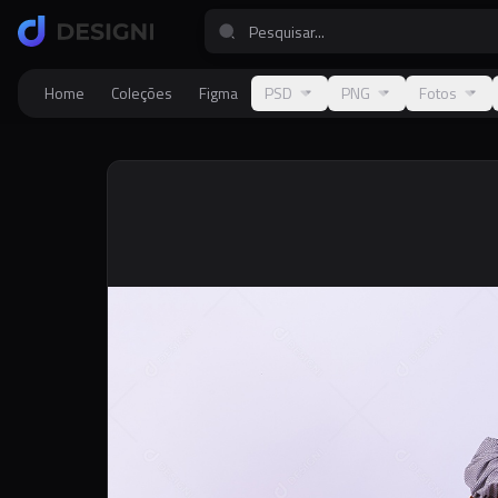
Home
Coleções
Figma
PSD
PNG
Fotos