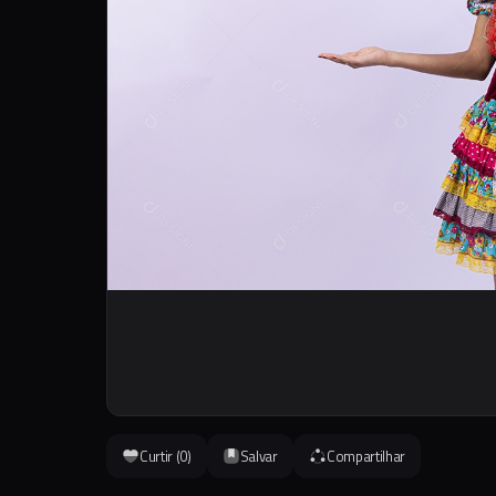
Curtir (
0
)
Salvar
Compartilhar