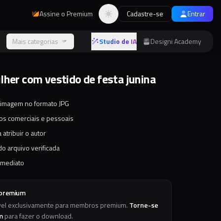
Assine o Premium
Cadastre-se
Entrar
Alternar tema
s
Mais categorias
Studio de IA
Designi Academy
lher com vestido de festa junina
 imagem no formato JPG
tos comerciais e pessoais
 atribuir o autor
o arquivo verificada
imediato
 premium
vel exclusivamente para membros premium.
Torne-se
m
para fazer o download.