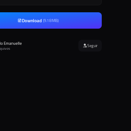
Download
(
9.18 MB
)
o Emanuelle
Seguir
rquivos