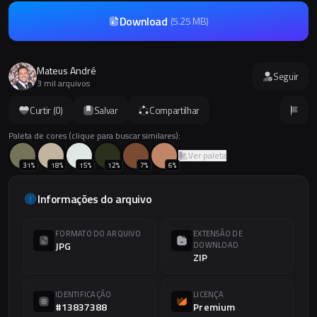
Download
(
5.25 MB
)
Mateus André
Seguir
3 mil arquivos
Curtir (
0
)
Salvar
Compartilhar
Paleta de cores (clique para buscar similares):
Ver paleta
31
%
18
%
15
%
12
%
7
%
6
%
Informações do arquivo
FORMATO DO ARQUIVO
EXTENSÃO DE
JPG
DOWNLOAD
ZIP
IDENTIFICAÇÃO
LICENÇA
#13837388
Premium