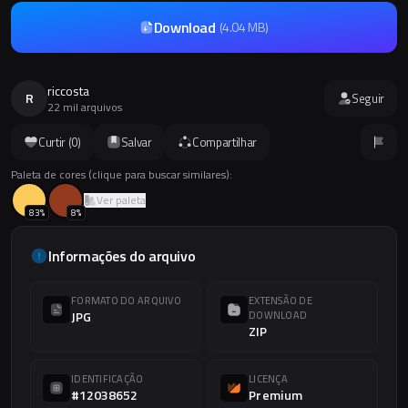
Download
(
4.04 MB
)
riccosta
R
Seguir
22 mil arquivos
Curtir (
0
)
Salvar
Compartilhar
Paleta de cores (clique para buscar similares):
Ver paleta
83
%
8
%
Informações do arquivo
FORMATO DO ARQUIVO
EXTENSÃO DE
JPG
DOWNLOAD
ZIP
IDENTIFICAÇÃO
LICENÇA
#12038652
Premium