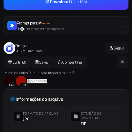
Download
(
1.13 MB
)
Prompt para IA
Premium
Entre para ver o prompt de IA
+
Designi
Seguir
286 mil arquivos
Curtir (
3
)
Salvar
Compartilhar
Paleta de cores (clique para buscar similares):
Ver paleta
84
%
10
%
Informações do arquivo
FORMATO DO ARQUIVO
EXTENSÃO DE
JPG
DOWNLOAD
ZIP