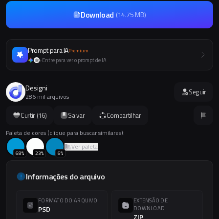
Download
(
14.75 MB
)
Prompt para IA
Premium
Entre para ver o prompt de IA
+
Designi
Seguir
286 mil arquivos
Curtir (
16
)
Salvar
Compartilhar
Paleta de cores (clique para buscar similares):
Ver paleta
68
%
23
%
6
%
Informações do arquivo
FORMATO DO ARQUIVO
EXTENSÃO DE
PSD
DOWNLOAD
ZIP