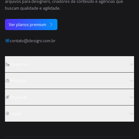
arquivos para designers, criadores de conteúdo e agências que
buscam qualidade e agilidade.
Ver planos premium
contato@designi.com.br
Empresa
Sobre o Designi
Produto
Contato
Preços
Explorar
Trabalhe conosco
Tipos de licença
Colaboradores
Fotos
Legal
Reembolso
Programa de afiliados
PNGs
Academy
Termos de serviço
PSDs
Política de privacidade