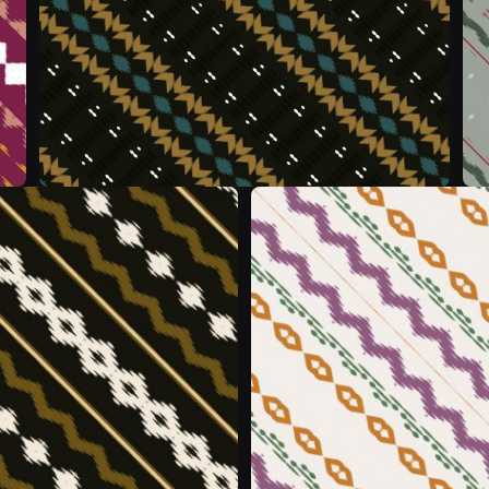
&
&
&