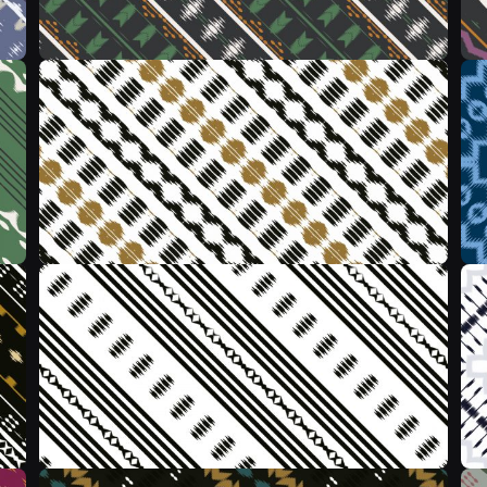
&
&
&
&