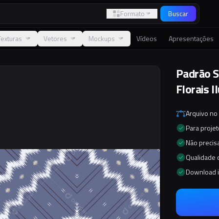
Formato
Buscar
Texturas
Vetores
Mockups
Vídeos
Apresentações
Padrão S
Florais I
Arquivo no
Para proje
Não precisa
Qualidade d
Download 