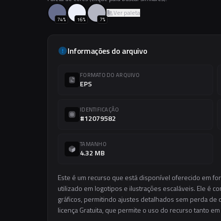
Ver paleta
74
%
16
%
7
%
Informações do arquivo
FORMATO DO ARQUIVO
EPS
IDENTIFICAÇÃO
#12079582
TAMANHO
4.32 MB
Este é um recurso que está disponível oferecido em fo
utilizado em logotipos e ilustrações escaláveis. Ele é c
gráficos, permitindo ajustes detalhados sem perda de q
licença Gratuita, que permite o uso do recurso tanto e