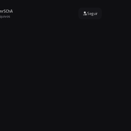
mrSChA
Seguir
rquivos