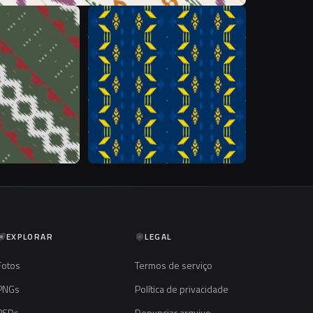
&
&
EXPLORAR
LEGAL
Fotos
Termos de serviço
PNGs
Política de privacidade
PSDs
Denunciar arquivo