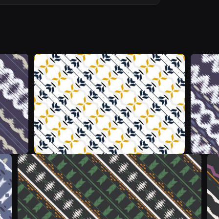
&
&
&
&