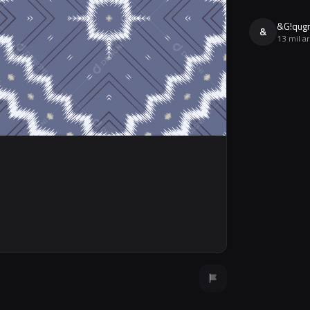
&G!qug
&
13 mil a