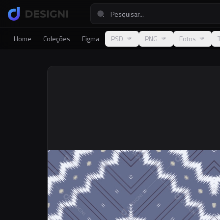
Home
Coleções
Figma
PSD
PNG
Fotos