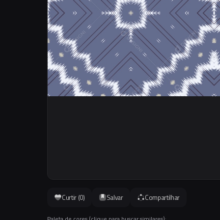
Curtir (
0
)
Salvar
Compartilhar
Paleta de cores (clique para buscar similares):