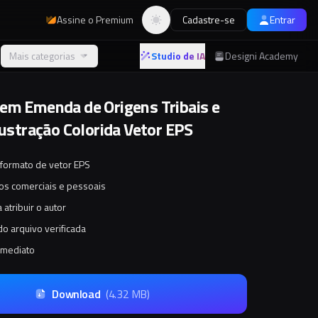
Assine o Premium
Cadastre-se
Entrar
Alternar tema
Mais categorias
Studio de IA
Designi Academy
em Emenda de Origens Tribais e
lustração Colorida Vetor EPS
 formato de vetor EPS
tos comerciais e pessoais
 atribuir o autor
o arquivo verificada
imediato
Download
(
4.32 MB
)