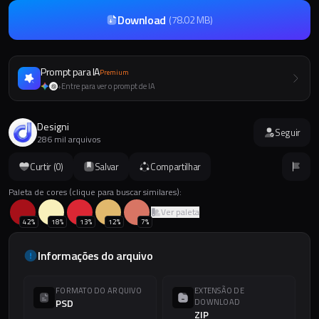
Download
(
78.02 MB
)
Prompt para IA
Premium
Entre para ver o prompt de IA
+
Designi
Seguir
286 mil arquivos
Curtir (
0
)
Salvar
Compartilhar
Paleta de cores (clique para buscar similares):
Ver paleta
42
%
18
%
13
%
12
%
7
%
Informações do arquivo
FORMATO DO ARQUIVO
EXTENSÃO DE
PSD
DOWNLOAD
ZIP