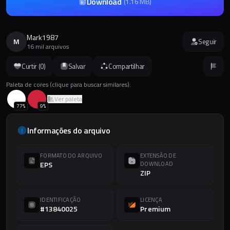
Download
(
1.16 MB
)
Mark1987
M
Seguir
16 mil arquivos
Curtir (
0
)
Salvar
Compartilhar
Paleta de cores (clique para buscar similares):
Ver paleta
77
%
9
%
Informações do arquivo
FORMATO DO ARQUIVO
EXTENSÃO DE
EPS
DOWNLOAD
ZIP
IDENTIFICAÇÃO
LICENÇA
#13840025
Premium