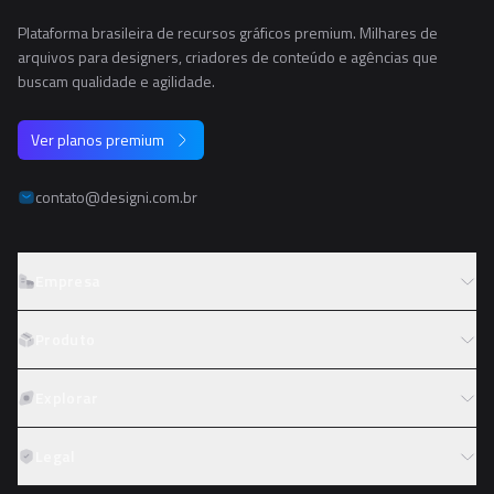
Plataforma brasileira de recursos gráficos premium. Milhares de
arquivos para designers, criadores de conteúdo e agências que
buscam qualidade e agilidade.
Ver planos premium
contato@designi.com.br
Empresa
Sobre o Designi
Produto
Contato
Preços
Explorar
Trabalhe conosco
Tipos de licença
Colaboradores
Fotos
Legal
Reembolso
Programa de afiliados
PNGs