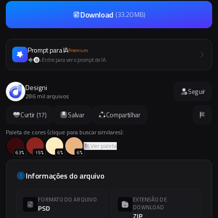
Download
(
33.20 MB
)
Prompt para IA
Premium
Entre para ver o prompt de IA
+
Designi
Seguir
286 mil arquivos
Curtir (
17
)
Salvar
Compartilhar
Paleta de cores (clique para buscar similares):
Ver paleta
63
%
15
%
6
%
6
%
Informações do arquivo
FORMATO DO ARQUIVO
EXTENSÃO DE
PSD
DOWNLOAD
ZIP