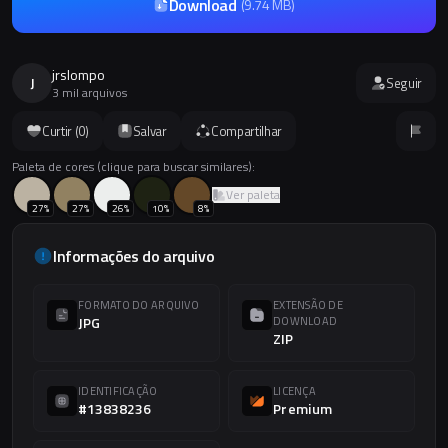
Download
(
9.74 MB
)
jrslompo
J
Seguir
3 mil arquivos
Curtir (
0
)
Salvar
Compartilhar
Paleta de cores (clique para buscar similares):
Ver paleta
27
%
27
%
26
%
10
%
8
%
Informações do arquivo
FORMATO DO ARQUIVO
EXTENSÃO DE
JPG
DOWNLOAD
ZIP
IDENTIFICAÇÃO
LICENÇA
#13838236
Premium