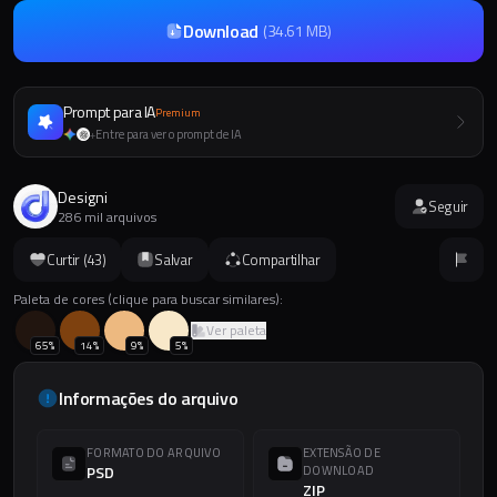
Download
(
34.61 MB
)
Prompt para IA
Premium
Entre para ver o prompt de IA
+
Designi
Seguir
286 mil arquivos
Curtir (
43
)
Salvar
Compartilhar
Paleta de cores (clique para buscar similares):
Ver paleta
65
%
14
%
9
%
5
%
Informações do arquivo
FORMATO DO ARQUIVO
EXTENSÃO DE
PSD
DOWNLOAD
ZIP