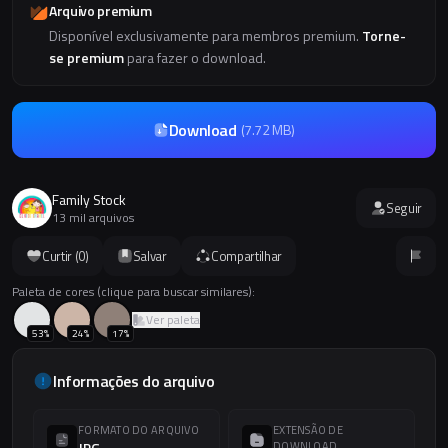
Arquivo premium
Disponível exclusivamente para membros premium.
Torne-
se premium
para fazer o download.
Download
(
7.72 MB
)
Family Stock
Seguir
13 mil arquivos
Curtir (
0
)
Salvar
Compartilhar
Paleta de cores (clique para buscar similares):
Ver paleta
53
%
24
%
17
%
Informações do arquivo
FORMATO DO ARQUIVO
EXTENSÃO DE
JPG
DOWNLOAD