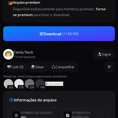
Arquivo premium
Disponível exclusivamente para membros premium.
Torne-
se premium
para fazer o download.
Download
(
11.86 MB
)
Family Stock
Seguir
13 mil arquivos
Curtir (
0
)
Salvar
Compartilhar
Paleta de cores (clique para buscar similares):
Ver paleta
32
%
27
%
22
%
15
%
Informações do arquivo
FORMATO DO ARQUIVO
EXTENSÃO DE
JPG
DOWNLOAD