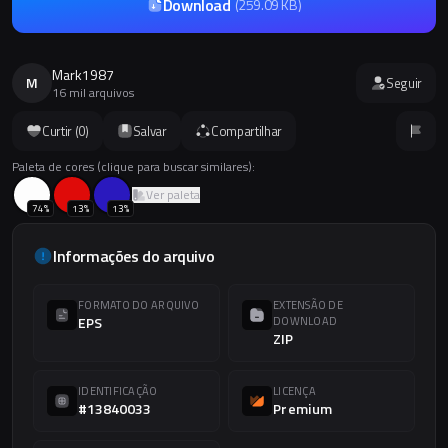
Download
(
259.09 KB
)
Mark1987
M
Seguir
16 mil arquivos
Curtir (
0
)
Salvar
Compartilhar
Paleta de cores (clique para buscar similares):
Ver paleta
74
%
13
%
13
%
Informações do arquivo
FORMATO DO ARQUIVO
EXTENSÃO DE
EPS
DOWNLOAD
ZIP
IDENTIFICAÇÃO
LICENÇA
#13840033
Premium