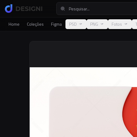
Home
Coleções
Figma
PSD
PNG
Fotos