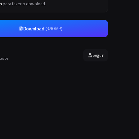
m
para fazer o download.
Download
(
3.90 MB
)
Seguir
quivos