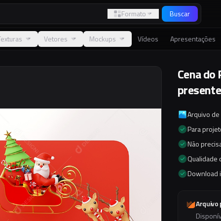
Formato
Buscar
Texturas
Vetores
Mockups
Vídeos
Apresentações
Cena do 
presente
Arquivo de
Para proje
Não precisa
Qualidade d
Download 
Arquivo
Disponí