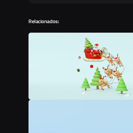
Relacionados:
N
N