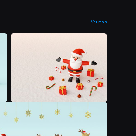
Ver mais
N
N
N