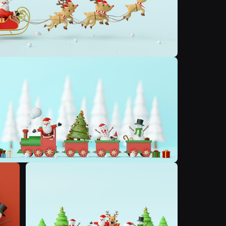
N
N
N