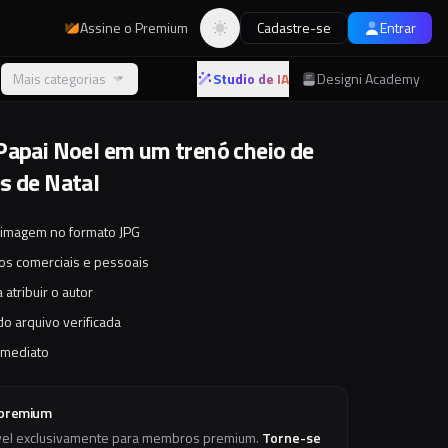
Assine o Premium
Cadastre-se
Entrar
Alternar tema
Mais categorias
Studio de IA
Designi Academy
Papai Noel em um trenó cheio de
s de Natal
 imagem no formato JPG
tos comerciais e pessoais
 atribuir o autor
o arquivo verificada
imediato
 premium
vel exclusivamente para membros premium.
Torne-se