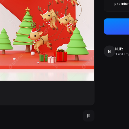
premiu
NuTz
N
1 mil ar