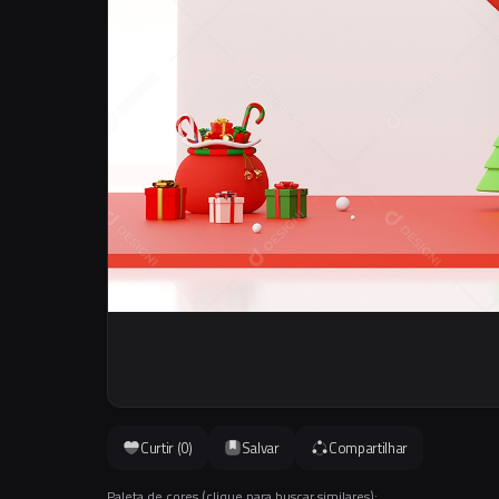
Curtir (
0
)
Salvar
Compartilhar
Paleta de cores (clique para buscar similares):