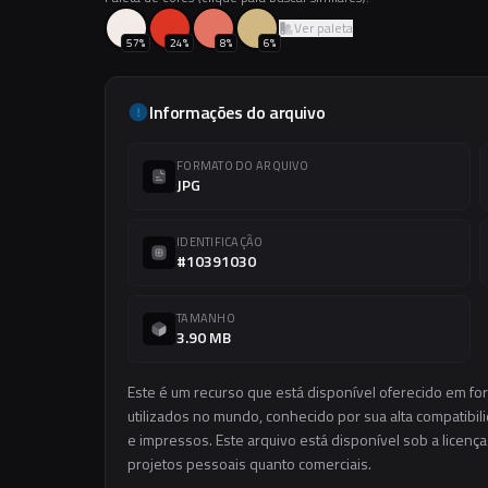
Ver paleta
57
%
24
%
8
%
6
%
Informações do arquivo
FORMATO DO ARQUIVO
JPG
IDENTIFICAÇÃO
#10391030
TAMANHO
3.90 MB
Este é um recurso que está disponível oferecido em f
utilizados no mundo, conhecido por sua alta compatibilid
e impressos. Este arquivo está disponível sob a licença
projetos pessoais quanto comerciais.