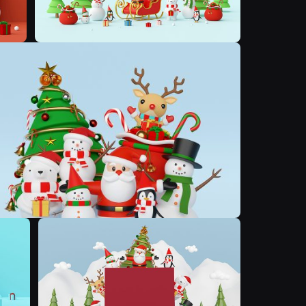
N
N
N