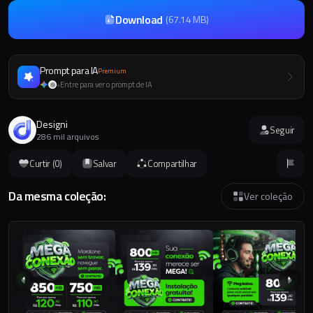
Download
(
67.14 MB
)
Prompt para IA
Premium
Entre para ver o prompt de IA
+
Designi
Seguir
286 mil arquivos
Curtir (
0
)
Salvar
Compartilhar
Da mesma coleção:
Ver coleção