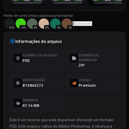
Paleta de cores (clique para buscar similares):
Ver paleta
60
%
10
%
8
%
8
%
5
%
5
%
Informações do arquivo
FORMATO DO ARQUIVO
EXTENSÃO DE
PSD
DOWNLOAD
ZIP
IDENTIFICAÇÃO
LICENÇA
#13843272
Premium
TAMANHO
67.14 MB
Este é um recurso que está disponível oferecido em formato
PSD. Este arquivo, nativo do Adobe Photoshop, é ideal para