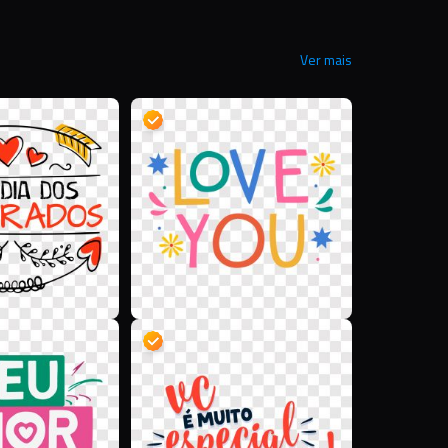
Ver mais
D
D
D
D