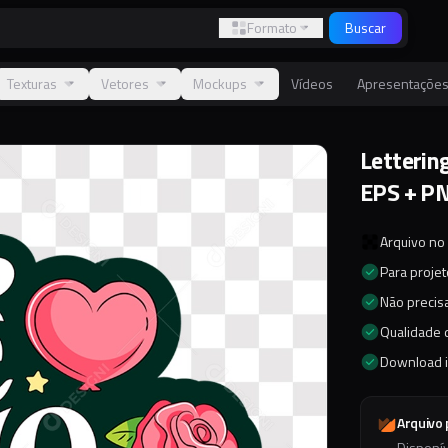
Formato
Buscar
Texturas
Vetores
Mockups
Vídeos
Apresentaçõe
Letterin
EPS + P
Arquivo no
Para proje
Não precisa
Qualidade d
Download 
Arquivo
Disponí