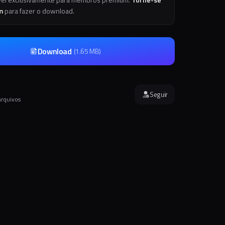
m
para fazer o download.
Download
(
1.65 MB
)
Seguir
arquivos