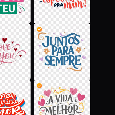
D
D
D
D