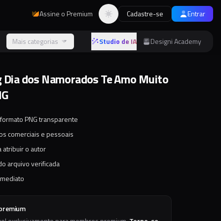
Assine o Premium
Cadastre-se
Entrar
Alternar tema
s
Mais categorias
Studio de IA
Designi Academy
g Dia dos Namorados Te Amo Muito
NG
 formato PNG transparente
tos comerciais e pessoais
 atribuir o autor
o arquivo verificada
imediato
 premium
vel exclusivamente para membros premium.
Torne-se