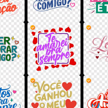
D
D
D
D