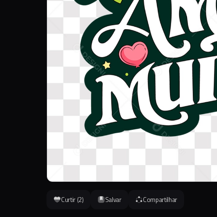
Curtir (
2
)
Salvar
Compartilhar