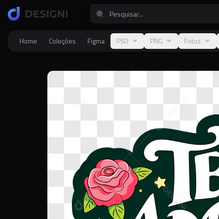
Home
Coleções
Figma
PSD
PNG
Fotos