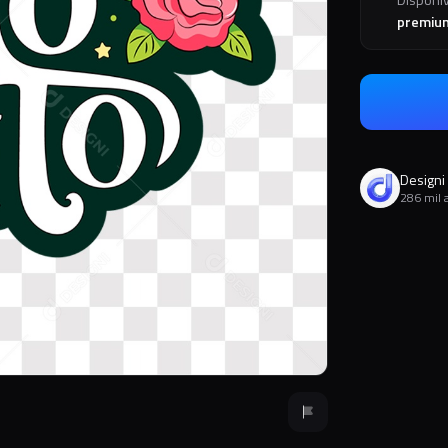
premiu
Designi
286 mil 