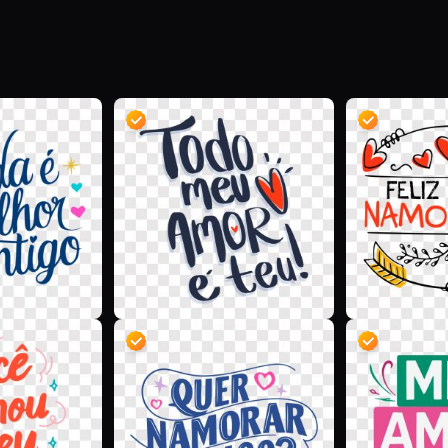
D
D
D
D