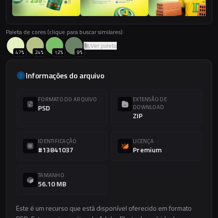
Paleta de cores (clique para buscar similares):
Ver paleta
47
%
24
%
12
%
9
%
Informações do arquivo
FORMATO DO ARQUIVO
EXTENSÃO DE
PSD
DOWNLOAD
ZIP
IDENTIFICAÇÃO
LICENÇA
#13841037
Premium
TAMANHO
56.10 MB
Este é um recurso que está disponível oferecido em formato