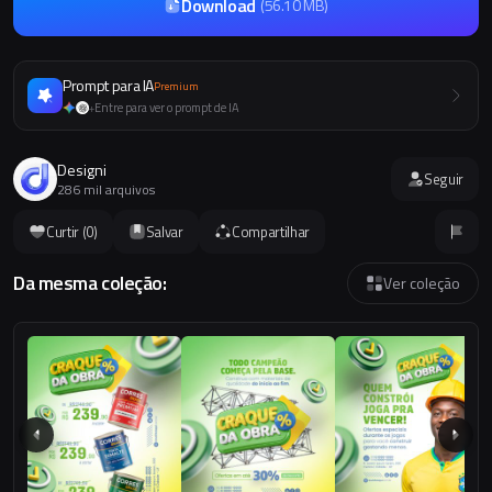
Download
(
56.10 MB
)
Prompt para IA
Premium
Entre para ver o prompt de IA
+
Designi
Seguir
286 mil arquivos
Curtir (
0
)
Salvar
Compartilhar
Da mesma coleção:
Ver coleção