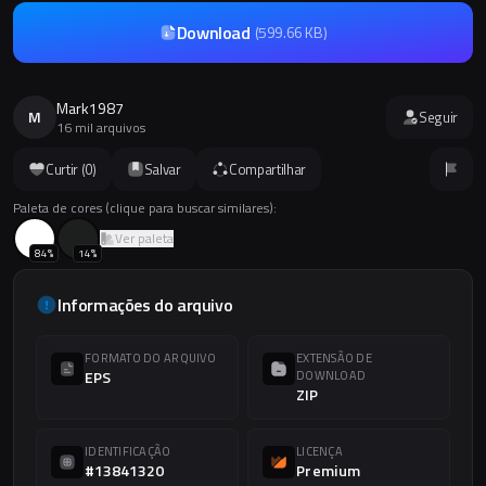
Download
(
599.66 KB
)
Mark1987
M
Seguir
16 mil arquivos
Curtir (
0
)
Salvar
Compartilhar
Paleta de cores (clique para buscar similares):
Ver paleta
84
%
14
%
Informações do arquivo
FORMATO DO ARQUIVO
EXTENSÃO DE
EPS
DOWNLOAD
ZIP
IDENTIFICAÇÃO
LICENÇA
#13841320
Premium